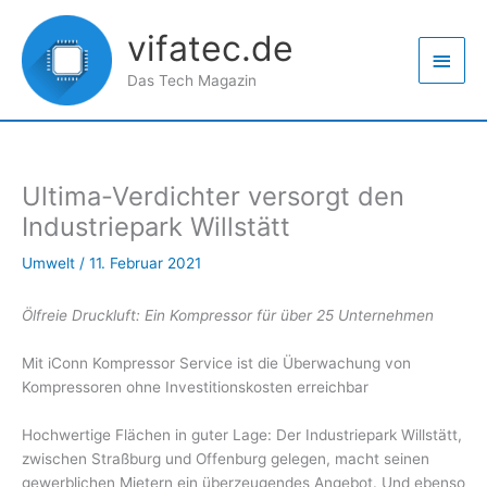
Zum
Haup
Inhalt
vifatec.de
springen
Das Tech Magazin
Ultima-Verdichter versorgt den
Industriepark Willstätt
Umwelt
/
11. Februar 2021
Ölfreie Druckluft: Ein Kompressor für über 25 Unternehmen
Mit iConn Kompressor Service ist die Überwachung von
Kompressoren ohne Investitionskosten erreichbar
Hochwertige Flächen in guter Lage: Der Industriepark Willstätt,
zwischen Straßburg und Offenburg gelegen, macht seinen
gewerblichen Mietern ein überzeugendes Angebot. Und ebenso