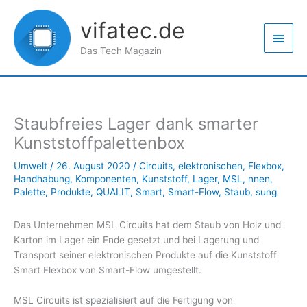
Zum
Haup
Inhalt
vifatec.de
springen
Das Tech Magazin
Staubfreies Lager dank smarter
Kunststoffpalettenbox
Umwelt
/
26. August 2020
/
Circuits
,
elektronischen
,
Flexbox
,
Handhabung
,
Komponenten
,
Kunststoff
,
Lager
,
MSL
,
nnen
,
Palette
,
Produkte
,
QUALIT
,
Smart
,
Smart-Flow
,
Staub
,
sung
Das Unternehmen MSL Circuits hat dem Staub von Holz und
Karton im Lager ein Ende gesetzt und bei Lagerung und
Transport seiner elektronischen Produkte auf die Kunststoff
Smart Flexbox von Smart-Flow umgestellt.
MSL Circuits ist spezialisiert auf die Fertigung von