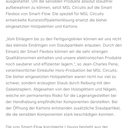
ausgestattet. Um die sensiblen Produkte absolut staubfrei
aufbewahren zu können, setzt MSL Circuits auf die Smart
Flexbox von Smart-Flow. Die speziell für MSL Circuits
entwickelte Kunststoffpalettenlösung ersetzt die bisher
eingesetzten Holzpaletten und Kartons.
„Vom Einlagern bis zu den Fertigungslinien können wir uns nicht
das kleinste Eindringen von Staubpartikeln erlauben. Durch den
Einsatz der Smart Flexbox können wir die sehr strengen
Qualitätsnormen einhalten und unsere elektronischen Produkte
noch sauberer und effizienter lagern.“, so Jean-Charles Pene,
verantwortlicher Einkäufer Hors-Produktion bei MSL Circuits.
Die bisher eingesetzten Holzpaletten waren nicht nur viel zu
schwer, sondern erzeugten Staub durch Reibung mit den
Gabelstaplern. Abgesehen von den Holzsplittern und Nägeln,
welche ein permanentes Risiko für die Lagerangestellten bei
der Handhabung empfindlicher Komponenten darstellten. Bei
der Öffnung der Kartons entstanden zusätzliche Staubpartikel,
die die sensiblen Komponenten stark beschädigen konnten.
Die von Smart-Flow konzipierte Lösung besteht aus der