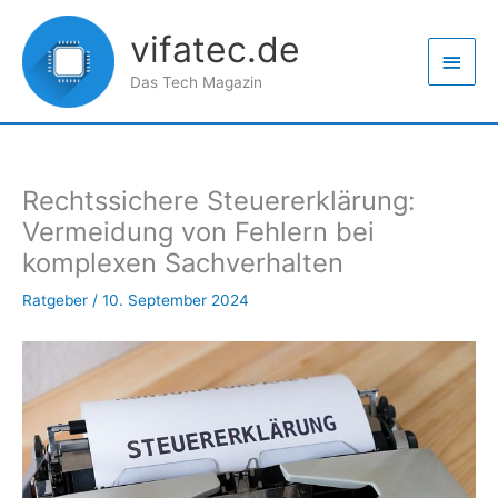
Zum
Haup
Inhalt
vifatec.de
springen
Das Tech Magazin
Rechtssichere Steuererklärung:
Vermeidung von Fehlern bei
komplexen Sachverhalten
Ratgeber
/
10. September 2024