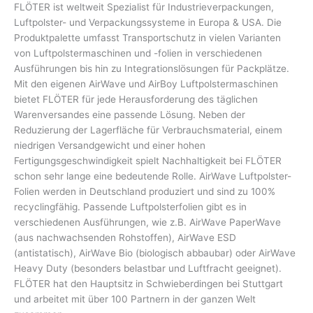
FLÖTER ist weltweit Spezialist für Industrieverpackungen,
Luftpolster- und Verpackungssysteme in Europa & USA. Die
Produktpalette umfasst Transportschutz in vielen Varianten
von Luftpolstermaschinen und -folien in verschiedenen
Ausführungen bis hin zu Integrationslösungen für Packplätze.
Mit den eigenen AirWave und AirBoy Luftpolstermaschinen
bietet FLÖTER für jede Herausforderung des täglichen
Warenversandes eine passende Lösung. Neben der
Reduzierung der Lagerfläche für Verbrauchsmaterial, einem
niedrigen Versandgewicht und einer hohen
Fertigungsgeschwindigkeit spielt Nachhaltigkeit bei FLÖTER
schon sehr lange eine bedeutende Rolle. AirWave Luftpolster-
Folien werden in Deutschland produziert und sind zu 100%
recyclingfähig. Passende Luftpolsterfolien gibt es in
verschiedenen Ausführungen, wie z.B. AirWave PaperWave
(aus nachwachsenden Rohstoffen), AirWave ESD
(antistatisch), AirWave Bio (biologisch abbaubar) oder AirWave
Heavy Duty (besonders belastbar und Luftfracht geeignet).
FLÖTER hat den Hauptsitz in Schwieberdingen bei Stuttgart
und arbeitet mit über 100 Partnern in der ganzen Welt