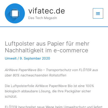
Zum
Haup
Inhalt
vifatec.de
springen
Das Tech Magazin
Luftpolster aus Papier für mehr
Nachhaltigkeit im e-commerce
Umwelt
/
9. September 2020
AirWave PaperWave Bio – Transportschutz von FLÖTER aus
über 80% nachwachsenden Rohstoffen
Die Luftpolsterfolie AirWave PaperWave Bio ist eine 100%
biologisch abbaubare Lösung, die Ihre Packgüter sicher
schützt.
FLÖTER beschreitet neue Wege beim Umweltschutz und liefert