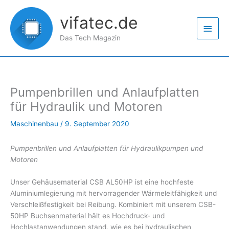
Zum
Haup
Inhalt
vifatec.de
springen
Das Tech Magazin
Pumpenbrillen und Anlaufplatten
für Hydraulik und Motoren
Maschinenbau
/
9. September 2020
Pumpenbrillen und Anlaufplatten für Hydraulikpumpen und
Motoren
Unser Gehäusematerial CSB AL50HP ist eine hochfeste
Aluminiumlegierung mit hervorragender Wärmeleitfähigkeit und
Verschleißfestigkeit bei Reibung. Kombiniert mit unserem CSB-
50HP Buchsenmaterial hält es Hochdruck- und
Hochlastanwendungen stand, wie es bei hydraulischen