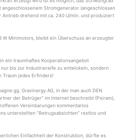
rkraft erzeugt wird ist es möglich, das Schwungrad
 Mit angeschlossenem Stromgenerator (angeschlossen
er Antrieb drehend mit ca. 240 U/min. und produziert
,8 W Minimotors, bleibt ein Überschuss an erzeugter
hin ein traumhaftes Kooperationsangebot
 nur bis zur Industriereife zu entwickeln, sondern
in Traum jedes Erfinders!
pagne gg. Gravinergy AG, in der man auch DEN
rtner der Betrüger” im Internet beschreibt (Psiram),
getroffenen Vereinbarungen kommentarlos
uns unterstellten “Betrugsabsichten” restlos und
erlichen Einfachheit der Konstruktion, dürfte es