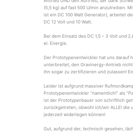
Antrieb UND den Auftrieb, der dank Schwe
(5,5 kg) auf fast 500 U/min anzutreiben.
ist ein DC 100 Watt Generator), arbeitet d
DC 12 Volt und 10 Watt.
Bei dem Einsatz des DC 1,5 – 3 Volt und 2
el. Energie.
Der Prototypenentwickler hat uns darauf 
unterbreitet, den Gravinergy-Antrieb nicht
ihn sogar zu zertifizieren und zulassen! E
Leider ist aufgrund massiver Rufmordkam
Prototypenentwickler “namentlich!” als “Pa
ist der Prototypenbauer von schriftlich 
zurückgetreten, obwohl ich/wir ALLE! die 
jederzeit widerlegen können!
Gut, aufgrund der, technisch gesehen, läch