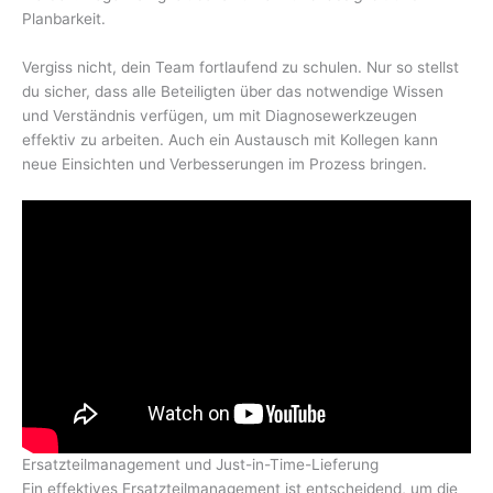
Planbarkeit.
Vergiss nicht, dein Team fortlaufend zu schulen. Nur so stellst
du sicher, dass alle Beteiligten über das notwendige Wissen
und Verständnis verfügen, um mit Diagnosewerkzeugen
effektiv zu arbeiten. Auch ein Austausch mit Kollegen kann
neue Einsichten und Verbesserungen im Prozess bringen.
Ersatzteilmanagement und Just-in-Time-Lieferung
Ein effektives Ersatzteilmanagement ist entscheidend, um die