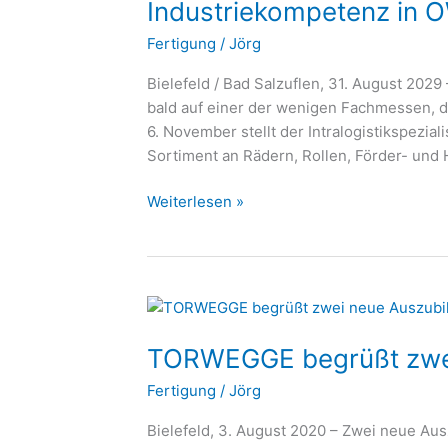
Industriekompetenz in 
Industriekompetenz
Fertigung
/
Jörg
in
OWL
Bielefeld / Bad Salzuflen, 31. August 20
bald auf einer der wenigen Fachmessen, di
6. November stellt der Intralogistikspezial
Sortiment an Rädern, Rollen, Förder- un
Weiterlesen »
TORWEGGE
begrüßt
TORWEGGE begrüßt zwei
zwei
neue
Fertigung
/
Jörg
Auszubildende
Bielefeld, 3. August 2020 – Zwei neue Aus