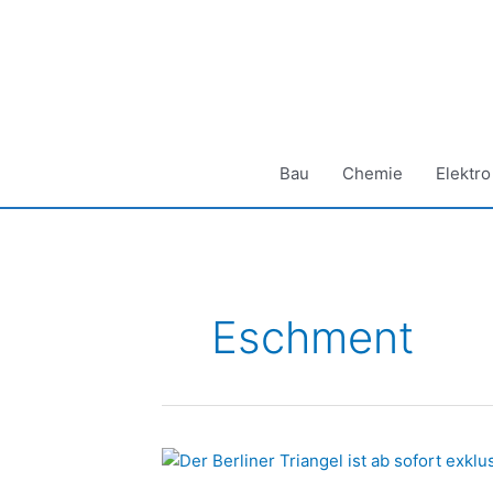
Zum
Inhalt
springen
Bau
Chemie
Elektro
Eschment
Theatertechnik:
TORWEGGE