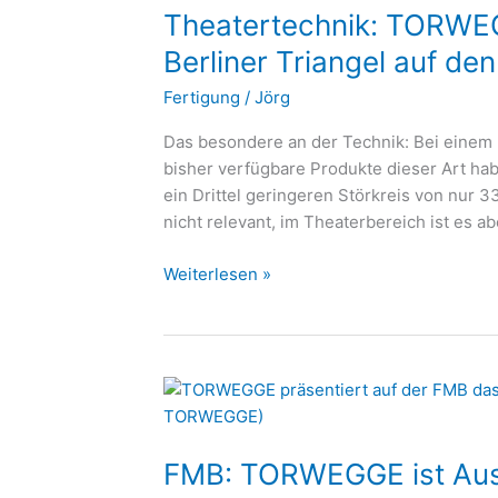
Theatertechnik: TORWEG
bringt
revolutionären
Berliner Triangel auf de
Berliner
Fertigung
/
Jörg
Triangel
auf
Das besondere an der Technik: Bei einem 
den
bisher verfügbare Produkte dieser Art hab
Markt
ein Drittel geringeren Störkreis von nur 33
nicht relevant, im Theaterbereich ist es ab
Weiterlesen »
FMB:
TORWEGGE
ist
FMB: TORWEGGE ist Aus
Aushängeschild
für