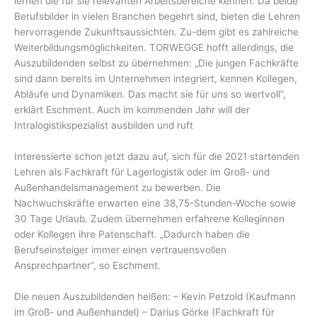
lernen die für sie relevanten Arbeitsbereiche kennen. Da beide
Berufsbilder in vielen Branchen begehrt sind, bieten die Lehren
hervorragende Zukunftsaussichten. Zu-dem gibt es zahlreiche
Weiterbildungsmöglichkeiten. TORWEGGE hofft allerdings, die
Auszubildenden selbst zu übernehmen: „Die jungen Fachkräfte
sind dann bereits im Unternehmen integriert, kennen Kollegen,
Abläufe und Dynamiken. Das macht sie für uns so wertvoll“,
erklärt Eschment. Auch im kommenden Jahr will der
Intralogistikspezialist ausbilden und ruft
Interessierte schon jetzt dazu auf, sich für die 2021 startenden
Lehren als Fachkraft für Lagerlogistik oder im Groß- und
Außenhandelsmanagement zu bewerben. Die
Nachwuchskräfte erwarten eine 38,75-Stunden-Woche sowie
30 Tage Urlaub. Zudem übernehmen erfahrene Kolleginnen
oder Kollegen ihre Patenschaft. „Dadurch haben die
Berufseinsteiger immer einen vertrauensvollen
Ansprechpartner“, so Eschment.
Die neuen Auszubildenden heißen: – Kevin Petzold (Kaufmann
im Groß- und Außenhandel) – Darius Görke (Fachkraft für