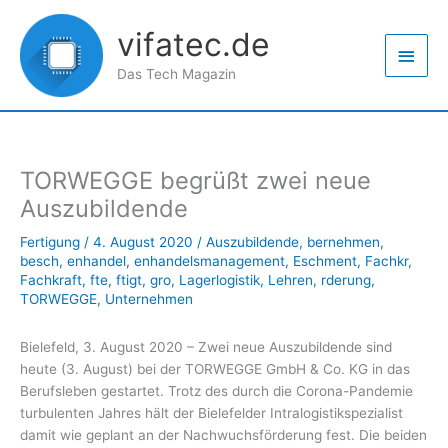
Zum
Haup
Inhalt
vifatec.de
springen
Das Tech Magazin
TORWEGGE begrüßt zwei neue
Auszubildende
Fertigung
/
4. August 2020
/
Auszubildende
,
bernehmen
,
besch
,
enhandel
,
enhandelsmanagement
,
Eschment
,
Fachkr
,
Fachkraft
,
fte
,
ftigt
,
gro
,
Lagerlogistik
,
Lehren
,
rderung
,
TORWEGGE
,
Unternehmen
Bielefeld, 3. August 2020 – Zwei neue Auszubildende sind
heute (3. August) bei der TORWEGGE GmbH & Co. KG in das
Berufsleben gestartet. Trotz des durch die Corona-Pandemie
turbulenten Jahres hält der Bielefelder Intralogistikspezialist
damit wie geplant an der Nachwuchsförderung fest. Die beiden