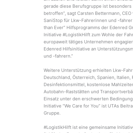
gerade diese Berufsgruppe ist besonder
betroffen”, sagt Carsten Bettermann, CEO
SaniStop für Lkw-Fahrerinnen und -fahrer 
than Ever” Hilfsprogramms der Edenred G
Initiative #LogistikHilft zum Wohle der Fa
europaweit tätiges Unternehmen engagiere
Edenred Hilfsinitiative an Unterstützung
und -fahrern.”
Weitere Unterstützung erhielten Lkw-Fahr
Deutschland, Österreich, Spanien, Italien
Desinfektionsmittel, kostenlose Mahlzeit
Autobahn-Raststätten und Transportverbä
Einsatz unter den erschwerten Bedingunge
Initiative “We Care for You” ist UTAs Beit
Gruppe.
#LogistikHilft ist eine gemeinsame Initiat