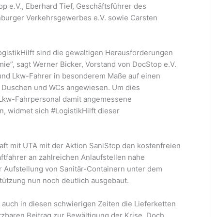
op e.V., Eberhard Tief, Geschäftsführer des
nburger Verkehrsgewerbes e.V. sowie Carsten
gistikHilft sind die gewaltigen Herausforderungen
”, sagt Werner Bicker, Vorstand von DocStop e.V.
 und Lkw-Fahrer in besonderem Maße auf einen
n, Duschen und WCs angewiesen. Um dies
 Lkw-Fahrpersonal damit angemessene
 widmet sich #LogistikHilft dieser
aft mit UTA mit der Aktion SaniStop den kostenfreien
ftfahrer an zahlreichen Anlaufstellen nahe
r Aufstellung von Sanitär-Containern unter dem
stützung nun noch deutlich ausgebaut.
 auch in diesen schwierigen Zeiten die Lieferketten
tzbaren Beitrag zur Bewältigung der Krise. Doch