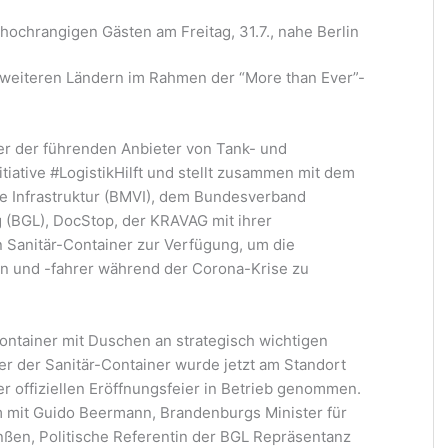
 hochrangigen Gästen am Freitag, 31.7., nahe Berlin
eiteren Ländern im Rahmen der “More than Ever”-
er der führenden Anbieter von Tank- und
itiative #LogistikHilft und stellt zusammen mit dem
le Infrastruktur (BMVI), dem Bundesverband
g (BGL), DocStop, der KRAVAG mit ihrer
 Sanitär-Container zur Verfügung, um die
nen und -fahrer während der Corona-Krise zu
ontainer mit Duschen an strategisch wichtigen
ner der Sanitär-Container wurde jetzt am Standort
er offiziellen Eröffnungsfeier in Betrieb genommen.
m mit Guido Beermann, Brandenburgs Minister für
nßen, Politische Referentin der BGL Repräsentanz