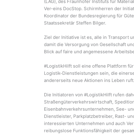
(LAG), des Fraunhofer Instituts für Materi
Ver-eins DocStop. Schirmherren der Initi
Koordinator der Bundesregierung für Güte
Staatssekretär Steffen Bilger.
Ziel der Initiative ist es, alle in Transpor
damit die Versorgung von Gesellschaft und 
Blick auf faire und angemessene Arbeits
#LogistikHilft soll eine offene Plattform f
Logistik-Dienstleistungen sein, die einerse
andererseits neue Aktionen ins Leben ruft
Die Initiatoren von #LogistikHilft rufen da
Straßengüterverkehrswirtschaft, Spedition
Eisenbahnverkehrsunternehmen, See- un
Dienstleister, Parkplatzbetreiber, Rast- u
interessierten Unternehmen und auch Verb
reibungslose Funktionsfähigkeit der gesam