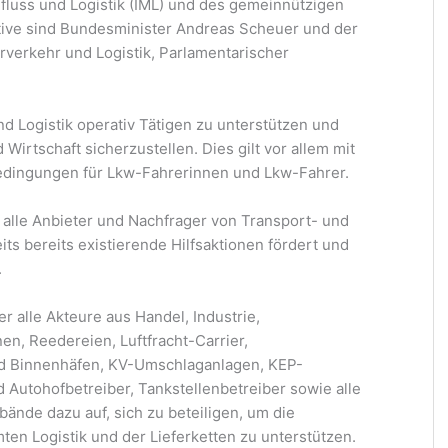
alfluss und Logistik (IML) und des gemeinnützigen
ative sind Bundesminister Andreas Scheuer und der
rverkehr und Logistik, Parlamentarischer
t und Logistik operativ Tätigen zu unterstützen und
Wirtschaft sicherzustellen. Dies gilt vor allem mit
bedingungen für Lkw-Fahrerinnen und Lkw-Fahrer.
ür alle Anbieter und Nachfrager von Transport- und
its bereits existierende Hilfsaktionen fördert und
.
her alle Akteure aus Handel, Industrie,
en, Reedereien, Luftfracht-Carrier,
d Binnenhäfen, KV-Umschlaganlagen, KEP-
nd Autohofbetreiber, Tankstellenbetreiber sowie alle
ände dazu auf, sich zu beteiligen, um die
ten Logistik und der Lieferketten zu unterstützen.