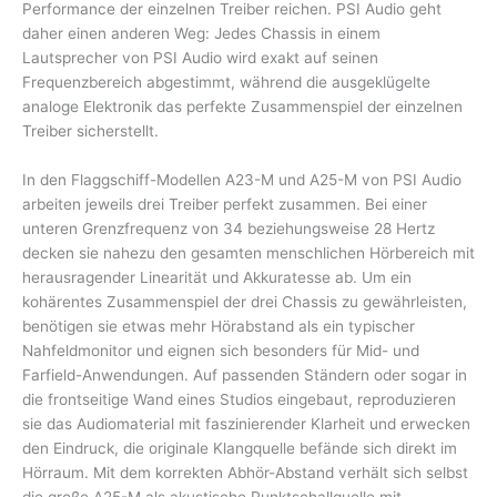
Performance der einzelnen Treiber reichen. PSI Audio geht
daher einen anderen Weg: Jedes Chassis in einem
Lautsprecher von PSI Audio wird exakt auf seinen
Frequenzbereich abgestimmt, während die ausgeklügelte
analoge Elektronik das perfekte Zusammenspiel der einzelnen
Treiber sicherstellt.
In den Flaggschiff-Modellen A23-M und A25-M von PSI Audio
arbeiten jeweils drei Treiber perfekt zusammen. Bei einer
unteren Grenzfrequenz von 34 beziehungsweise 28 Hertz
decken sie nahezu den gesamten menschlichen Hörbereich mit
herausragender Linearität und Akkuratesse ab. Um ein
kohärentes Zusammenspiel der drei Chassis zu gewährleisten,
benötigen sie etwas mehr Hörabstand als ein typischer
Nahfeldmonitor und eignen sich besonders für Mid- und
Farfield-Anwendungen. Auf passenden Ständern oder sogar in
die frontseitige Wand eines Studios eingebaut, reproduzieren
sie das Audiomaterial mit faszinierender Klarheit und erwecken
den Eindruck, die originale Klangquelle befände sich direkt im
Hörraum. Mit dem korrekten Abhör-Abstand verhält sich selbst
die große A25-M als akustische Punktschallquelle mit