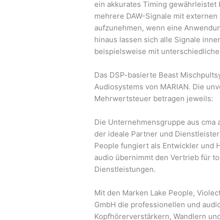
ein akkurates Timing gewährleistet b
mehrere DAW-Signale mit externen
aufzunehmen, wenn eine Anwendung
hinaus lassen sich alle Signale inne
beispielsweise mit unterschiedlich
Das DSP-basierte Beast Mischpultsy
Audiosystems von MARIAN. Die unve
Mehrwertsteuer betragen jeweils:
Die Unternehmensgruppe aus cma a
der ideale Partner und Dienstleiste
People fungiert als Entwickler und 
audio übernimmt den Vertrieb für t
Dienstleistungen.
Mit den Marken Lake People, Violect
GmbH die professionellen und audi
Kopfhörerverstärkern, Wandlern un