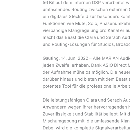
56 Bit auf dem internen DSP verarbeitet 
umfassendes Routing zwischen externen 
ein digitales Steckfeld zur besonders kom
Funktionen wie Mute, Solo, Phasenumkehr
vierbandige Klangregelung pro Kanal erla
macht das Beast die Clara und Seraph Au
und Routing-Lösungen für Studios, Broadca
Gauting, 14. Juni 2022 – Alle MARIAN Audi
jeden Zweifel erhaben. Dank ASIO Direct M
der Aufnahme mühelos möglich. Die neue
darüber hinaus und bieten mit dem Beast
potentes Tool für die professionelle Arbeit
Die leistungsfähigen Clara und Seraph Au
Anwendern wegen ihrer hervorragenden K
Zuverlässigkeit und Stabilität beliebt. Mit
Mischumgebung mit, die umfassende Klang
Dabei wird die komplette Signalverarbei