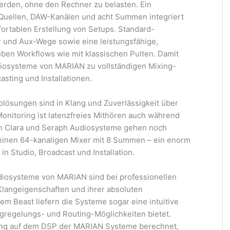
werden, ohne den Rechner zu belasten. Ein
Quellen, DAW-Kanälen und acht Summen integriert
fortablen Erstellung von Setups. Standard-
 und Aux-Wege sowie eine leistungsfähige,
uben Workflows wie mit klassischen Pulten. Damit
diosysteme von MARIAN zu vollständigen Mixing-
sting und Installationen.
olösungen sind in Klang und Zuverlässigkeit über
onitoring ist latenzfreies Mithören auch während
n Clara und Seraph Audiosysteme gehen noch
 einen 64-kanaligen Mixer mit 8 Summen – ein enorm
 in Studio, Broadcast und Installation.
diosysteme von MARIAN sind bei professionellen
langeigenschaften und ihrer absoluten
 dem Beast liefern die Systeme sogar eine intuitive
regelungs- und Routing-Möglichkeiten bietet.
tung auf dem DSP der MARIAN Systeme berechnet,