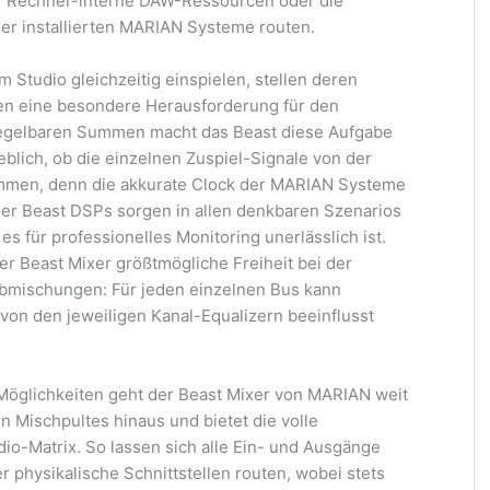
 auf Rechner-interne DAW-Ressourcen oder die
er installierten MARIAN Systeme routen.
Studio gleichzeitig einspielen, stellen deren
en eine besondere Herausforderung für den
 regelbaren Summen macht das Beast diese Aufgabe
eblich, ob die einzelnen Zuspiel-Signale von der
mmen, denn die akkurate Clock der MARIAN Systeme
 der Beast DSPs sorgen in allen denkbaren Szenarios
 es für professionelles Monitoring unerlässlich ist.
der Beast Mixer größtmögliche Freiheit bei der
Abmischungen: Für jeden einzelnen Bus kann
r von den jeweiligen Kanal-Equalizern beeinflusst
Möglichkeiten geht der Beast Mixer von MARIAN weit
en Mischpultes hinaus und bietet die volle
dio-Matrix. So lassen sich alle Ein- und Ausgänge
r physikalische Schnittstellen routen, wobei stets