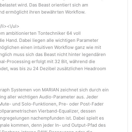
elastet wird. Das Beast orientiert sich am
und ermöglicht ihren bewährten Workflow.
/li><\/ul>
m ambitionierten Tontechniker 64 voll
ie Hand. Dabei liegen alle wichtigen Parameter
rmöglichen einen intuitiven Workflow ganz wie mit
nglich muss sich das Beast nicht hinter legendären
al-Processing erfolgt mit 32 Bit, während die
indet, was bis zu 24 Dezibel zusätzlichen Headroom
Seraph Systemen von MARIAN zeichnet sich durch ein
ing aller wichtigen Audio-Parameter aus. Jeder
Mute- und Solo-Funktionen, Pre- oder Post-Fader
ollparametrischen Vierband-Equalizer, dessen
ngregelungen nachempfunden ist. Dabei spielt es
ignale kommen, denn jeder In- und Output-Pfad des