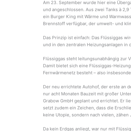
Am 23. September wurde hier eine Überga
und angeschlossen. Aus zwei Tanks à 2,9 
ein Burger King mit Wärme und Warmwasser
Brennstoff verfügbar, der umwelt- und kli
Das Prinzip ist einfach: Das Flüssiggas wi
und in den zentralen Heizungsanlagen in
Flüssiggas steht leitungsunabhängig zur 
Damit bietet sich eine Flüssiggas-Heizung
Fernwärmenetz besteht – also insbesonde
Der neu errichtete Autohof, der erste an
nur acht Monaten Bauzeit mit großer Unte
Grabow GmbH geplant und errichtet. Er li
setzt zudem ein Zeichen, dass die Erschl
keine Utopie, sondern nach vielen, zähen J
Da kein Erdgas anliegt, war nur mit Flüss