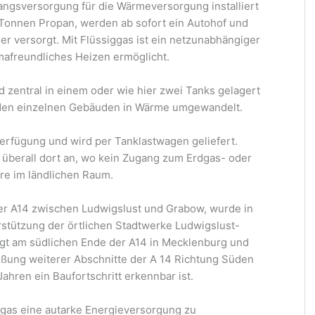
ngsversorgung für die Wärmeversorgung installiert
Tonnen Propan, werden ab sofort ein Autohof und
 versorgt. Mit Flüssiggas ist ein netzunabhängiger
mafreundliches Heizen ermöglicht.
rd zentral in einem oder wie hier zwei Tanks gelagert
 den einzelnen Gebäuden in Wärme umgewandelt.
Verfügung und wird per Tanklastwagen geliefert.
 überall dort an, wo kein Zugang zum Erdgas- oder
re im ländlichen Raum.
 der A14 zwischen Ludwigslust und Grabow, wurde in
rstützung der örtlichen Stadtwerke Ludwigslust-
egt am südlichen Ende der A14 in Mecklenburg und
ießung weiterer Abschnitte der A 14 Richtung Süden
ahren ein Baufortschritt erkennbar ist.
iggas eine autarke Energieversorgung zu