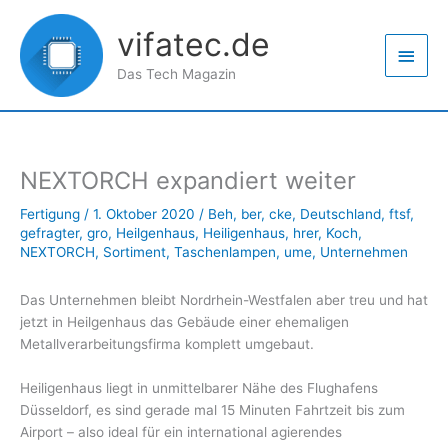
Zum
Haup
Inhalt
vifatec.de
springen
Das Tech Magazin
NEXTORCH expandiert weiter
Fertigung
/
1. Oktober 2020
/
Beh
,
ber
,
cke
,
Deutschland
,
ftsf
,
gefragter
,
gro
,
Heilgenhaus
,
Heiligenhaus
,
hrer
,
Koch
,
NEXTORCH
,
Sortiment
,
Taschenlampen
,
ume
,
Unternehmen
Das Unternehmen bleibt Nordrhein-Westfalen aber treu und hat
jetzt in Heilgenhaus das Gebäude einer ehemaligen
Metallverarbeitungsfirma komplett umgebaut.
Heiligenhaus liegt in unmittelbarer Nähe des Flughafens
Düsseldorf, es sind gerade mal 15 Minuten Fahrtzeit bis zum
Airport – also ideal für ein international agierendes