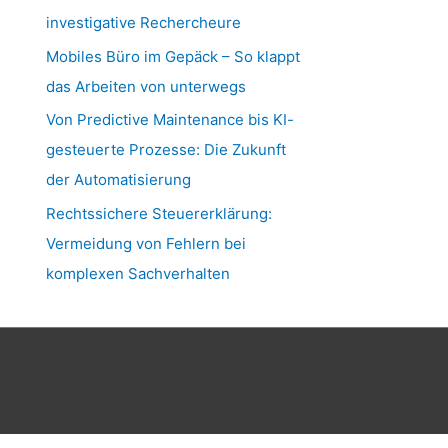
investigative Rechercheure
Mobiles Büro im Gepäck – So klappt
das Arbeiten von unterwegs
Von Predictive Maintenance bis KI-
gesteuerte Prozesse: Die Zukunft
der Automatisierung
Rechtssichere Steuererklärung:
Vermeidung von Fehlern bei
komplexen Sachverhalten