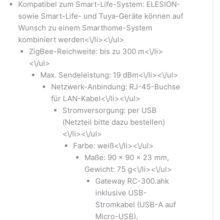
Kompatibel zum Smart-Life-System: ELESION-
sowie Smart-Life- und Tuya-Geräte können auf
Wunsch zu einem Smarthome-System
kombiniert werden<\/li><\/ul>
ZigBee-Reichweite: bis zu 300 m<\/li>
<\/ul>
Max. Sendeleistung: 19 dBm<\/li><\/ul>
Netzwerk-Anbindung: RJ-45-Buchse
für LAN-Kabel<\/li><\/ul>
Stromversorgung: per USB
(Netzteil bitte dazu bestellen)
<\/li><\/ul>
Farbe: weiß<\/li><\/ul>
Maße: 90 x 90 x 23 mm,
Gewicht: 75 g<\/li><\/ul>
Gateway RC-300.ahk
inklusive USB-
Stromkabel (USB-A auf
Micro-USB),