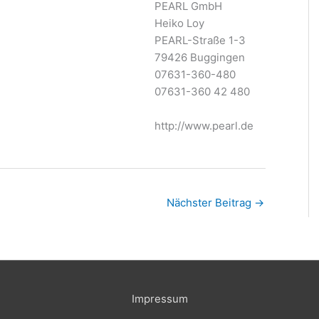
PEARL GmbH
Heiko Loy
PEARL-Straße 1-3
79426 Buggingen
07631-360-480
07631-360 42 480
http://www.pearl.de
Nächster Beitrag
→
Impressum