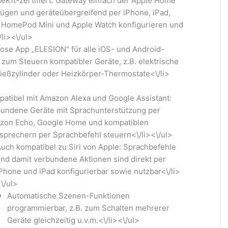
Kit-zertifiert: Gateway einfach der Apple Home
ügen und geräteübergreifend per iPhone, iPad,
HomePod Mini und Apple Watch konfigurieren und
/li><\/ul>
ose App „ELESION“ für alle iOS- und Android-
 zum Steuern kompatibler Geräte, z.B. elektrische
ießzylinder oder Heizkörper-Thermostate<\/li>
atibel mit Amazon Alexa und Google Assistant:
undene Geräte mit Sprachunterstützung per
zon Echo, Google Home und kompatiblen
sprechern per Sprachbefehl steuern<\/li><\/ul>
uch kompatibel zu Siri von Apple: Sprachbefehle
nd damit verbundene Aktionen sind direkt per
Phone und iPad konfigurierbar sowie nutzbar<\/li>
\/ul>
Automatische Szenen-Funktionen
programmierbar, z.B. zum Schalten mehrerer
Geräte gleichzeitig u.v.m.<\/li><\/ul>