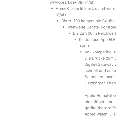
www.pearl.de<\/li><\/ul>
HomeKit-zertifiziert: damit wer
<\/ul>
Bis zu 100 kompatible Geräte
Weltweite Geräte-Kontroll
Bis zu 300 m Reichwei
Kostenlose App ELES
<\/ul>
Voll kompatibel 
Die Brücke zum 
ZigBeeGateway v
schnell und einfa
So bedient man p
Heizkörper-Ther
Apple HomeKit-ze
hinzufügen und s
geräteübergreif
Apple Watch. Di