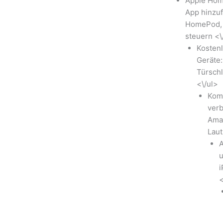
Apple Home
App hinzuf
HomePod, 
steuern <\
Kostenl
Geräte:
Türschl
<\/ul>
Komp
verb
Ama
Laut
A
u
i
<