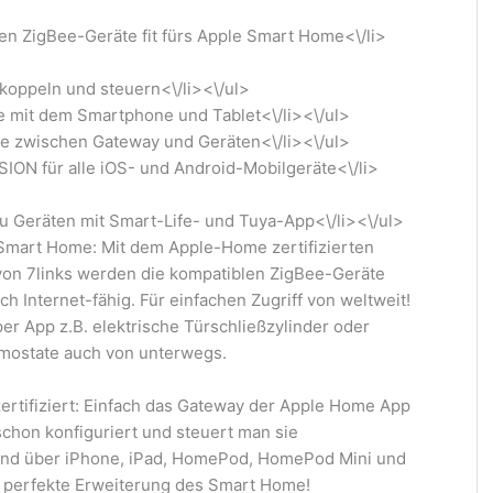
den ZigBee-Geräte fit fürs Apple Smart Home<\/li>
 koppeln und steuern<\/li><\/ul>
e mit dem Smartphone und Tablet<\/li><\/ul>
te zwischen Gateway und Geräten<\/li><\/ul>
ION für alle iOS- und Android-Mobilgeräte<\/li>
zu Geräten mit Smart-Life- und Tuya-App<\/li><\/ul>
Smart Home: Mit dem Apple-Home zertifizierten
on 7links werden die kompatiblen ZigBee-Geräte
ch Internet-fähig. Für einfachen Zugriff von weltweit!
er App z.B. elektrische Türschließzylinder oder
mostate auch von unterwegs.
rtifiziert: Einfach das Gateway der Apple Home App
chon konfiguriert und steuert man sie
end über iPhone, iPad, HomePod, HomePod Mini und
e perfekte Erweiterung des Smart Home!