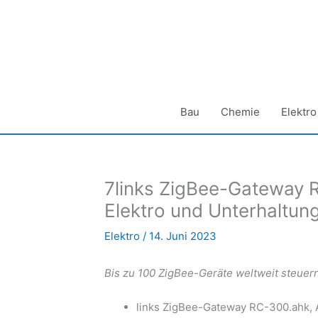
Zum
Inhalt
springen
Bau
Chemie
Elektro
7links ZigBee-Gateway R
Elektro und Unterhaltun
Elektro
/
14. Juni 2023
Bis zu 100 ZigBee-Geräte weltweit steuer
links ZigBee-Gateway RC-300.ahk, A