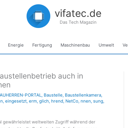
vifatec.de
Das Tech Magazin
Energie
Fertigung
Maschinenbau
Umwelt
Ve
ustellenbetrieb auch in
hen
AUHERREN-PORTAL
,
Baustelle
,
Baustellenkamera
,
on
,
eingesetzt
,
erm
,
glich
,
hrend
,
NetCo
,
nnen
,
sung
,
 gewährleistet weltweiten Zugriff während der