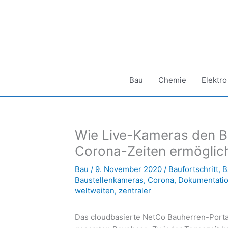
Zum
Inhalt
springen
Bau
Chemie
Elektro
Wie Live-Kameras den Ba
Corona-Zeiten ermöglic
Bau
/
9. November 2020
/
Baufortschritt
,
B
Baustellenkameras
,
Corona
,
Dokumentati
weltweiten
,
zentraler
Das cloudbasierte NetCo Bauherren-Portal