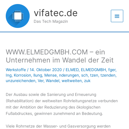
Zum
Haup
Inhalt
vifatec.de
springen
Das Tech Magazin
WWW.ELMEDGMBH.COM – ein
Unternehmen im Wandel der Zeit
Werkstoffe
/
14. Oktober 2020
/
ELMED
,
ELMEDGMBH
,
fger
,
Ing
,
Korrosion
,
llung
,
Mense
,
nderungen
,
sch
,
tzen
,
tzenden
,
unzureichenden
,
Ver
,
Wandel
,
weltweiten
,
zuk
Der Ausbau sowie die Sanierung und Erneuerung
(Rehabilitation) der weltweiten Rohrleitungsnetze verbunden
mit der Ambition der Reduzierung des ökologischen
Fußabdruckes, gewinnen zunehmend an Bedeutung.
Viele Rohrnetze der Wasser- und Gasversorgung werden