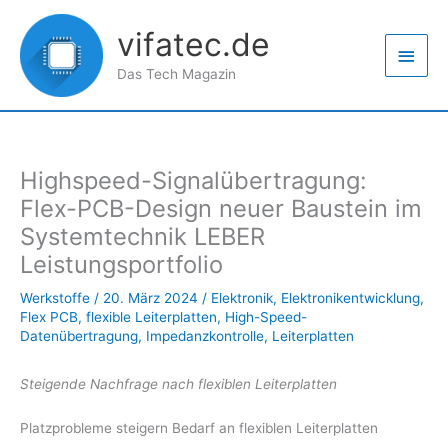
Zum
Haup
Inhalt
vifatec.de
springen
Das Tech Magazin
Highspeed-Signalübertragung:
Flex-PCB-Design neuer Baustein im
Systemtechnik LEBER
Leistungsportfolio
Werkstoffe
/
20. März 2024
/
Elektronik
,
Elektronikentwicklung
,
Flex PCB
,
flexible Leiterplatten
,
High-Speed-
Datenübertragung
,
Impedanzkontrolle
,
Leiterplatten
Steigende Nachfrage nach flexiblen Leiterplatten
Platzprobleme steigern Bedarf an flexiblen Leiterplatten