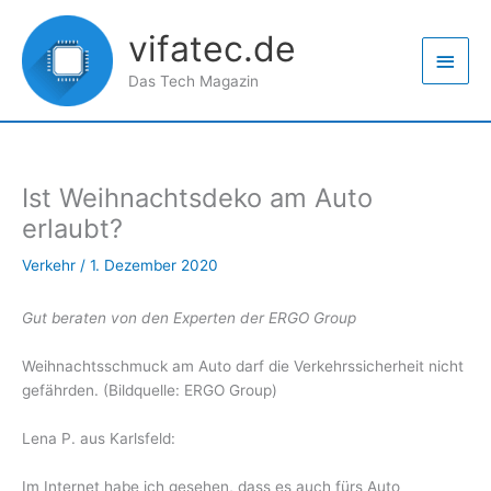
Zum
Haup
Inhalt
vifatec.de
springen
Das Tech Magazin
Ist Weihnachtsdeko am Auto
erlaubt?
Verkehr
/
1. Dezember 2020
Gut beraten von den Experten der ERGO Group
Weihnachtsschmuck am Auto darf die Verkehrssicherheit nicht
gefährden. (Bildquelle: ERGO Group)
Lena P. aus Karlsfeld:
Im Internet habe ich gesehen, dass es auch fürs Auto