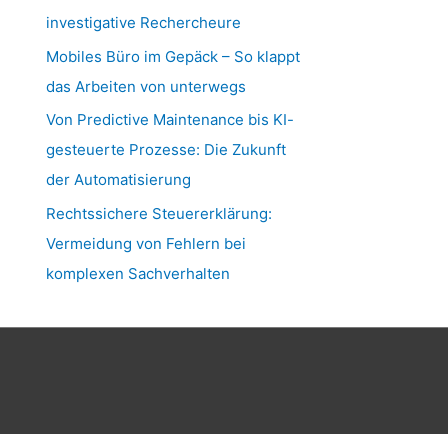
investigative Rechercheure
Mobiles Büro im Gepäck – So klappt
das Arbeiten von unterwegs
Von Predictive Maintenance bis KI-
gesteuerte Prozesse: Die Zukunft
der Automatisierung
Rechtssichere Steuererklärung:
Vermeidung von Fehlern bei
komplexen Sachverhalten