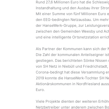
Rund 27,6 Millionen Euro hat die Schleswi
Instandhaltung und den Ausbau ihrer Strom
Mit einer Summe von fünf Millionen Euro en
den EEG-bedingten Netzausbau. Um mehr 
der HanseWerk-Gruppe, zur Leistungsverst
zwischen den Gemeinden Weesby und Achtr
und eine intelligente Ortsnetzstation erric
Als Partner der Kommunen kann sich der N
Die Zahl der kommunalen Anteilseigner is
gestiegen. Das berichteten Sönke Nissen 
von SH Netz in Niebüll und Friedrichstadt
Corona-bedingt hat diese Versammlung ers
2019 konnte die HanseWerk-Tochter SH Net
Aktionärskommunen in Nordfriesland aussc
Euro.
Viele Projekte dienten der weiteren Erhöh
Netzbetreiber unter anderem zwischen Bo