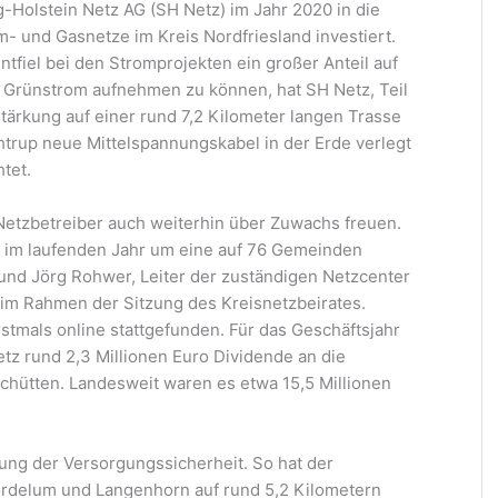
g-Holstein Netz AG (SH Netz) im Jahr 2020 in die
- und Gasnetze im Kreis Nordfriesland investiert.
tfiel bei den Stromprojekten ein großer Anteil auf
Grünstrom aufnehmen zu können, hat SH Netz, Teil
ärkung auf einer rund 7,2 Kilometer langen Trasse
up neue Mittelspannungskabel in der Erde verlegt
htet.
etzbetreiber auch weiterhin über Zuwachs freuen.
t im laufenden Jahr um eine auf 76 Gemeinden
und Jörg Rohwer, Leiter der zuständigen Netzcenter
, im Rahmen der Sitzung des Kreisnetzbeirates.
tmals online stattgefunden. Für das Geschäftsjahr
z rund 2,3 Millionen Euro Dividende an die
hütten. Landesweit waren es etwa 15,5 Millionen
ung der Versorgungssicherheit. So hat der
rdelum und Langenhorn auf rund 5,2 Kilometern