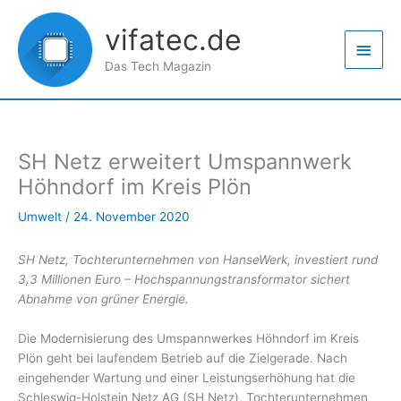
Zum
Haup
Inhalt
vifatec.de
springen
Das Tech Magazin
SH Netz erweitert Umspannwerk
Höhndorf im Kreis Plön
Umwelt
/
24. November 2020
SH Netz, Tochterunternehmen von HanseWerk, investiert rund
3,3 Millionen Euro – Hochspannungstransformator sichert
Abnahme von grüner Energie.
Die Modernisierung des Umspannwerkes Höhndorf im Kreis
Plön geht bei laufendem Betrieb auf die Zielgerade. Nach
eingehender Wartung und einer Leistungserhöhung hat die
Schleswig-Holstein Netz AG (SH Netz), Tochterunternehmen