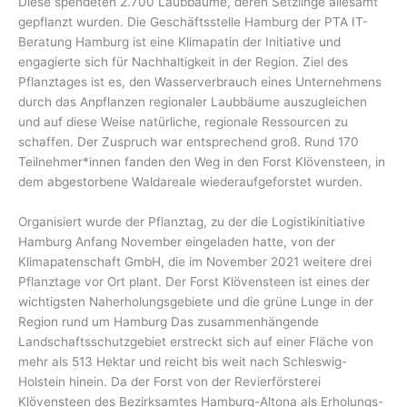
Diese spendeten 2.700 Laubbäume, deren Setzlinge allesamt
gepflanzt wurden. Die Geschäftsstelle Hamburg der PTA IT-
Beratung Hamburg ist eine Klimapatin der Initiative und
engagierte sich für Nachhaltigkeit in der Region. Ziel des
Pflanztages ist es, den Wasserverbrauch eines Unternehmens
durch das Anpflanzen regionaler Laubbäume auszugleichen
und auf diese Weise natürliche, regionale Ressourcen zu
schaffen. Der Zuspruch war entsprechend groß. Rund 170
Teilnehmer*innen fanden den Weg in den Forst Klövensteen, in
dem abgestorbene Waldareale wiederaufgeforstet wurden.
Organisiert wurde der Pflanztag, zu der die Logistikinitiative
Hamburg Anfang November eingeladen hatte, von der
Klimapatenschaft GmbH, die im November 2021 weitere drei
Pflanztage vor Ort plant. Der Forst Klövensteen ist eines der
wichtigsten Naherholungsgebiete und die grüne Lunge in der
Region rund um Hamburg Das zusammenhängende
Landschaftsschutzgebiet erstreckt sich auf einer Fläche von
mehr als 513 Hektar und reicht bis weit nach Schleswig-
Holstein hinein. Da der Forst von der Revierförsterei
Klövensteen des Bezirksamtes Hamburg-Altona als Erholungs-