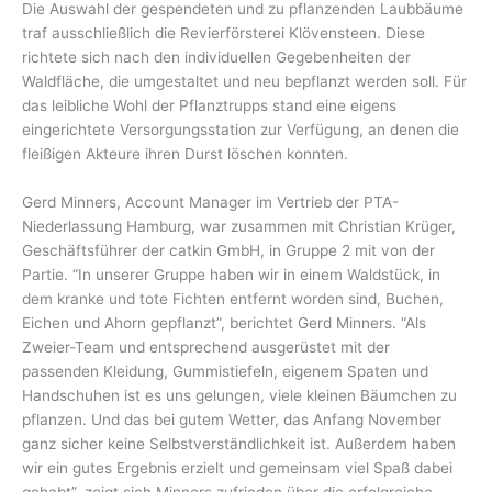
Die Auswahl der gespendeten und zu pflanzenden Laubbäume
traf ausschließlich die Revierförsterei Klövensteen. Diese
richtete sich nach den individuellen Gegebenheiten der
Waldfläche, die umgestaltet und neu bepflanzt werden soll. Für
das leibliche Wohl der Pflanztrupps stand eine eigens
eingerichtete Versorgungsstation zur Verfügung, an denen die
fleißigen Akteure ihren Durst löschen konnten.
Gerd Minners, Account Manager im Vertrieb der PTA-
Niederlassung Hamburg, war zusammen mit Christian Krüger,
Geschäftsführer der catkin GmbH, in Gruppe 2 mit von der
Partie. “In unserer Gruppe haben wir in einem Waldstück, in
dem kranke und tote Fichten entfernt worden sind, Buchen,
Eichen und Ahorn gepflanzt”, berichtet Gerd Minners. “Als
Zweier-Team und entsprechend ausgerüstet mit der
passenden Kleidung, Gummistiefeln, eigenem Spaten und
Handschuhen ist es uns gelungen, viele kleinen Bäumchen zu
pflanzen. Und das bei gutem Wetter, das Anfang November
ganz sicher keine Selbstverständlichkeit ist. Außerdem haben
wir ein gutes Ergebnis erzielt und gemeinsam viel Spaß dabei
gehabt”, zeigt sich Minners zufrieden über die erfolgreiche