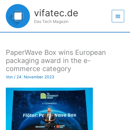
Zum
Haup
Inhalt
vifatec.de
springen
Das Tech Magazin
PaperWave Box wins European
packaging award in the e-
commerce category
Von
/
24. November 2023