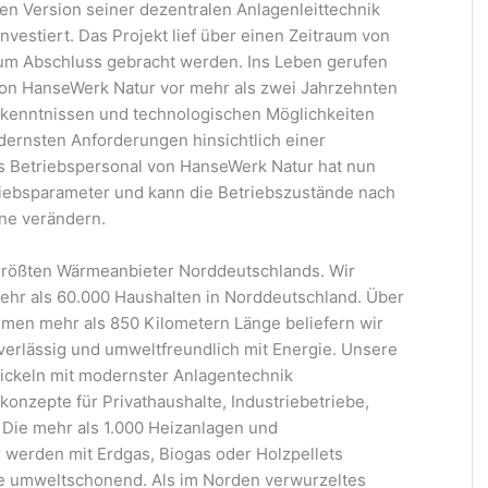
en Version seiner dezentralen Anlagenleittechnik
vestiert. Das Projekt lief über einen Zeitraum von
zum Abschluss gebracht werden. Ins Leben gerufen
von HanseWerk Natur vor mehr als zwei Jahrzehnten
rkenntnissen und technologischen Möglichkeiten
dernsten Anforderungen hinsichtlich einer
as Betriebspersonal von HanseWerk Natur hat nun
etriebsparameter und kann die Betriebszustände nach
rne verändern.
größten Wärmeanbieter Norddeutschlands. Wir
hr als 60.000 Haushalten in Norddeutschland. Über
en mehr als 850 Kilometern Länge beliefern wir
erlässig und umweltfreundlich mit Energie. Unsere
wickeln mit modernster Anlagentechnik
nzepte für Privathaushalte, Industriebetriebe,
 Die mehr als 1.000 Heizanlagen und
werden mit Erdgas, Biogas oder Holzpellets
ie umweltschonend. Als im Norden verwurzeltes