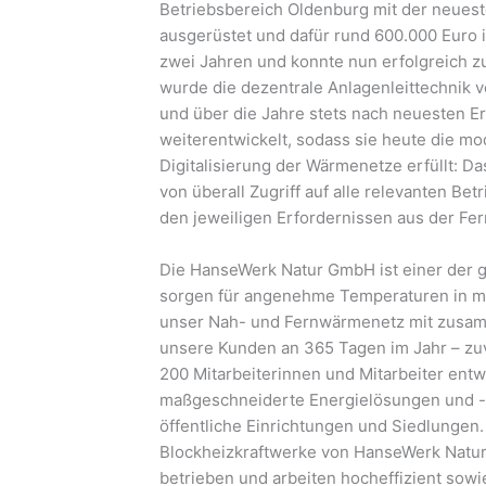
Betriebsbereich Oldenburg mit der neuest
ausgerüstet und dafür rund 600.000 Euro in
zwei Jahren und konnte nun erfolgreich 
wurde die dezentrale Anlagenleittechnik 
und über die Jahre stets nach neuesten E
weiterentwickelt, sodass sie heute die mo
Digitalisierung der Wärmenetze erfüllt: D
von überall Zugriff auf alle relevanten B
den jeweiligen Erfordernissen aus der Fe
Die HanseWerk Natur GmbH ist einer der 
sorgen für angenehme Temperaturen in me
unser Nah- und Fernwärmenetz mit zusamm
unsere Kunden an 365 Tagen im Jahr – zuv
200 Mitarbeiterinnen und Mitarbeiter ent
maßgeschneiderte Energielösungen und -ko
öffentliche Einrichtungen und Siedlungen.
Blockheizkraftwerke von HanseWerk Natur 
betrieben und arbeiten hocheffizient sow