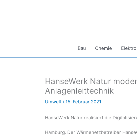
Zum
Inhalt
springen
Bau
Chemie
Elektro
HanseWerk Natur modern
Anlagenleittechnik
Umwelt
/
15. Februar 2021
HanseWerk Natur realisiert die Digitalisie
Hamburg. Der Wärmenetzbetreiber Hanse