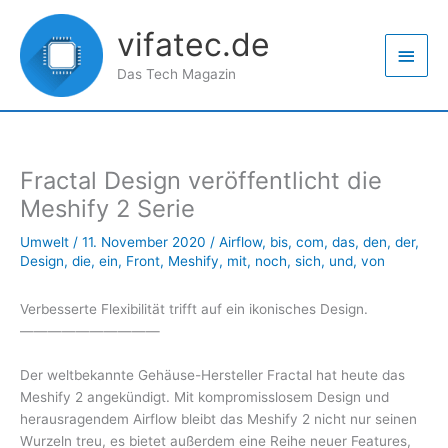
Zum
Haup
Inhalt
vifatec.de
springen
Das Tech Magazin
Fractal Design veröffentlicht die
Meshify 2 Serie
Umwelt
/
11. November 2020
/
Airflow
,
bis
,
com
,
das
,
den
,
der
,
Design
,
die
,
ein
,
Front
,
Meshify
,
mit
,
noch
,
sich
,
und
,
von
Verbesserte Flexibilität trifft auf ein ikonisches Design.
——————————
Der weltbekannte Gehäuse-Hersteller Fractal hat heute das
Meshify 2 angekündigt. Mit kompromisslosem Design und
herausragendem Airflow bleibt das Meshify 2 nicht nur seinen
Wurzeln treu, es bietet außerdem eine Reihe neuer Features,