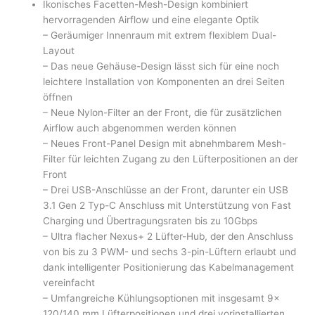
Ikonisches Facetten-Mesh-Design kombiniert
hervorragenden Airflow und eine elegante Optik
– Geräumiger Innenraum mit extrem flexiblem Dual-
Layout
– Das neue Gehäuse-Design lässt sich für eine noch
leichtere Installation von Komponenten an drei Seiten
öffnen
– Neue Nylon-Filter an der Front, die für zusätzlichen
Airflow auch abgenommen werden können
– Neues Front-Panel Design mit abnehmbarem Mesh-
Filter für leichten Zugang zu den Lüfterpositionen an der
Front
– Drei USB-Anschlüsse an der Front, darunter ein USB
3.1 Gen 2 Typ-C Anschluss mit Unterstützung von Fast
Charging und Übertragungsraten bis zu 10Gbps
– Ultra flacher Nexus+ 2 Lüfter-Hub, der den Anschluss
von bis zu 3 PWM- und sechs 3-pin-Lüftern erlaubt und
dank intelligenter Positionierung das Kabelmanagement
vereinfacht
– Umfangreiche Kühlungsoptionen mit insgesamt 9x
120/140 mm Lüfterpositionen und drei vorinstallierten