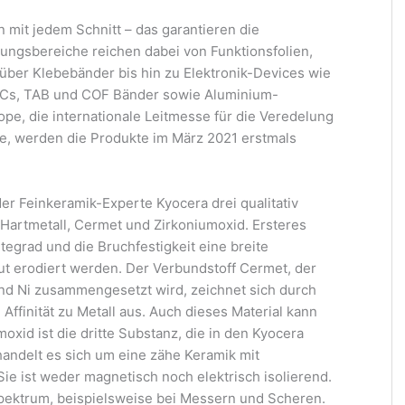
 mit jedem Schnitt – das garantieren die
ngsbereiche reichen dabei von Funktionsfolien,
ber Klebebänder bis hin zu Elektronik-Devices wie
FPCs, TAB und COF Bänder sowie Aluminium-
ope, die internationale Leitmesse für die Veredelung
ie, werden die Produkte im März 2021 erstmals
der Feinkeramik-Experte Kyocera drei qualitativ
 Hartmetall, Cermet und Zirkoniumoxid. Ersteres
tegrad und die Bruchfestigkeit eine breite
t erodiert werden. Der Verbundstoff Cermet, der
nd Ni zusammengesetzt wird, zeichnet sich durch
 Affinität zu Metall aus. Auch dieses Material kann
oxid ist die dritte Substanz, die in den Kyocera
handelt es sich um eine zähe Keramik mit
ie ist weder magnetisch noch elektrisch isolierend.
pektrum, beispielsweise bei Messern und Scheren.