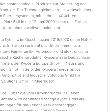
kationstechnologie, Produkte zur Steigerung der
Produkte. Der Technologiekonzern ist weltweit einer
n Energiesystemen, mit mehr als 40 Jahren
 Platz 549 in der “Global 2000”-Liste des Forbes
n Unternehmen weltweit beinhaltet.
ete Kyocera im Geschäftsjahr 2019/2020 einen Netto-
ro. In Europa vertreibt das Unternehmen u. a.
eiter-, Feinkeramik-, Automobil- und elektronische
ische Küchenprodukte. Kyocera ist in Deutschland
ertreten: der Kyocera Europe GmbH in Neuss und
ision GmbH in Selb, der Kyocera Fineceramics
Automotive and Industrial Solutions GmbH in
 Solutions GmbH in Meerbusch.
urell: Über die vom Firmengründer ins Leben
tiftung wird der imageträchtige Kyoto-Preis als
ichnungen für das Lebenswerk hochrangiger
mgerechnet zurzeit ca. 828.000 Euro*).