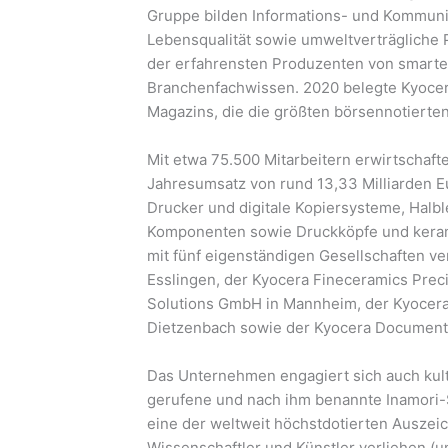
Gruppe bilden Informations- und Kommuni
Lebensqualität sowie umweltverträgliche 
der erfahrensten Produzenten von smarte
Branchenfachwissen. 2020 belegte Kyocera
Magazins, die die größten börsennotierte
Mit etwa 75.500 Mitarbeitern erwirtschaft
Jahresumsatz von rund 13,33 Milliarden Eu
Drucker und digitale Kopiersysteme, Halbl
Komponenten sowie Druckköpfe und keram
mit fünf eigenständigen Gesellschaften v
Esslingen, der Kyocera Fineceramics Prec
Solutions GmbH in Mannheim, der Kyocera 
Dietzenbach sowie der Kyocera Document
Das Unternehmen engagiert sich auch kult
gerufene und nach ihm benannte Inamori-S
eine der weltweit höchstdotierten Ausze
Wissenschaftler und Künstler verliehen (u