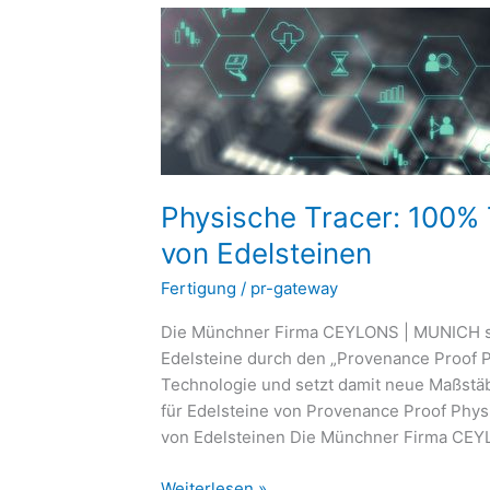
Physische
Tracer:
100%
Transparenz
bei
der
Herkunft
von
Physische Tracer: 100% 
Edelsteinen
von Edelsteinen
Fertigung
/
pr-gateway
Die Münchner Firma CEYLONS | MUNICH setz
Edelsteine durch den „Provenance Proof P
Technologie und setzt damit neue Maßstäb
für Edelsteine von Provenance Proof Phys
von Edelsteinen Die Münchner Firma CEY
Weiterlesen »