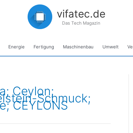
vifatec.de
Das Tech Magazin
Energie
Fertigung
Maschinenbau
Umwelt
Ve
ka; Ceylon;
lstein-Schmuck;
ne; CEYLONS