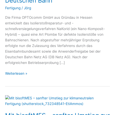
Deutschen Bahn
Anwenderfreigabe
der
Fertigung
/
Jörg
Deutschen
Die Firma OPTOcomm GmbH aus Gründau in Hessen
Bahn
entwickelt das Isolierstoßreparatur- und -
schnellversiegelungsverfahren NaKorid (ein Nano-Komposit-
Hybrid) – quasi eine Art Plombe für defekte Isolierstöße von
Bahnschienen. Nach abgestufter mehrjähriger Erprobung
erfolgte nun die Zulassung des Verfahrens durch das
Eisenbahnbundesamt sowie die Anwenderfreigabe bei der
Deutschen Bahn Netz AG (DB Netz AG). Nach der
erfolgreichen Betriebserprobung […]
Weiterlesen »
Mit
bisoftMES
–
sanfter