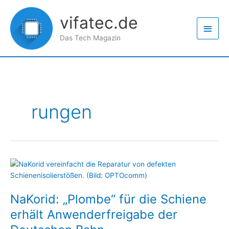
Zum
Haup
Inhalt
vifatec.de
springen
Das Tech Magazin
rungen
NaKorid:
„Plombe“
für
NaKorid: „Plombe“ für die Schiene
die
Schiene
erhält Anwenderfreigabe der
erhält