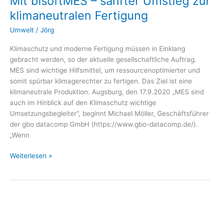
Mit bisoftMES – sanfter Umstieg zur
Umstieg
klimaneutralen Fertigung
zur
Umwelt
/
Jörg
klimaneutralen
Fertigung
Klimaschutz und moderne Fertigung müssen in Einklang
gebracht werden, so der aktuelle gesellschaftliche Auftrag.
MES sind wichtige Hilfsmittel, um ressourcenoptimierter und
somit spürbar klimagerechter zu fertigen. Das Ziel ist eine
klimaneutrale Produktion. Augsburg, den 17.9.2020 „MES sind
auch im Hinblick auf den Klimaschutz wichtige
Umsetzungsbegleiter“, beginnt Michael Möller, Geschäftsführer
der gbo datacomp GmbH (https://www.gbo-datacomp.de/).
„Wenn
Weiterlesen »