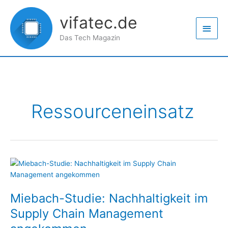
Zum
Haup
Inhalt
vifatec.de
springen
Das Tech Magazin
Ressourceneinsatz
Miebach-
Studie:
Nachhaltigkeit
Miebach-Studie: Nachhaltigkeit im
im
Supply
Supply Chain Management
Chain