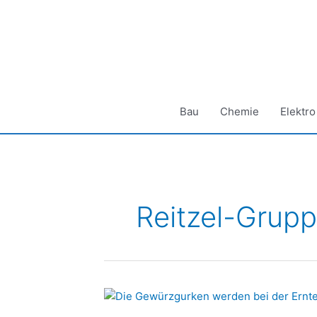
Zum
Inhalt
springen
Bau
Chemie
Elektro
Reitzel-Grup
Die
Wiederauferstehung