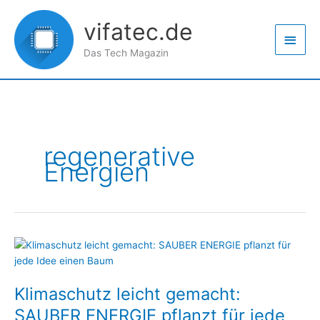
Zum
Haup
Inhalt
vifatec.de
springen
Das Tech Magazin
regenerative
Energien
Klimaschutz
leicht
gemacht:
Klimaschutz leicht gemacht:
SAUBER
ENERGIE
SAUBER ENERGIE pflanzt für jede