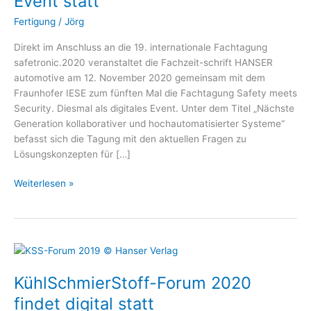
Event statt
12.
November
Fertigung
/
Jörg
als
Direkt im Anschluss an die 19. internationale Fachtagung
digitales
safetronic.2020 veranstaltet die Fachzeit-schrift HANSER
Event
automotive am 12. November 2020 gemeinsam mit dem
statt
Fraunhofer IESE zum fünften Mal die Fachtagung Safety meets
Security. Diesmal als digitales Event. Unter dem Titel „Nächste
Generation kollaborativer und hochautomatisierter Systeme“
befasst sich die Tagung mit den aktuellen Fragen zu
Lösungskonzepten für […]
Weiterlesen »
KühlSchmierStoff-
Forum
KühlSchmierStoff-Forum 2020
2020
findet
findet digital statt
digital