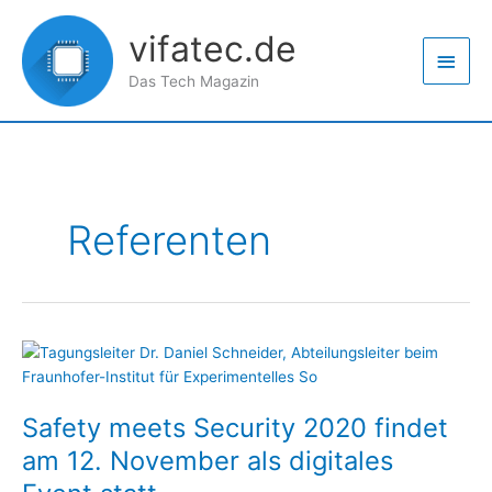
Zum
Haup
Inhalt
vifatec.de
springen
Das Tech Magazin
Referenten
Safety
meets
Security
Safety meets Security 2020 findet
2020
findet
am 12. November als digitales
am