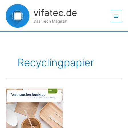
Zum
Haup
Inhalt
vifatec.de
springen
Das Tech Magazin
Recyclingpapier
Papier
sparen
beim
Weihnachtsshopping
–
Umweltschutz,