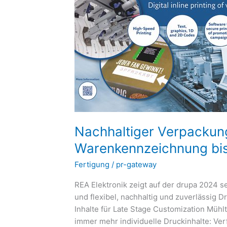
und
Etikettendruck
–
von
Warenkennzeichnung
bis
Late
Stage
Customization
Nachhaltiger Verpackung
Warenkennzeichnung bis
Fertigung
/
pr-gateway
REA Elektronik zeigt auf der drupa 2024 
und flexibel, nachhaltig und zuverlässig
Inhalte für Late Stage Customization Mühl
immer mehr individuelle Druckinhalte: Ve