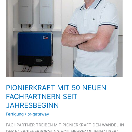
JAHRESBEGINN
PIONIERKRAFT MIT 50 NEUEN
FACHPARTNERN SEIT
JAHRESBEGINN
Fertigung
/
pr-gateway
FACHPARTNER TREIBEN MIT PIONIERKRAFT DEN WANDEL IN
DER ENERGIEVERSORGUNG VON MEHRFAMILIENHÄUSERN