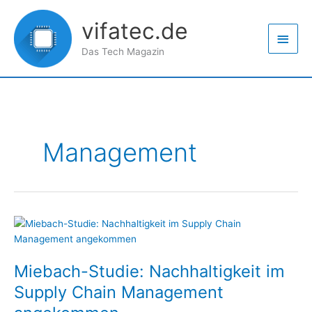
Zum
Haup
Inhalt
vifatec.de
springen
Das Tech Magazin
Management
Miebach-
Studie:
Nachhaltigkeit
Miebach-Studie: Nachhaltigkeit im
im
Supply
Supply Chain Management
Chain