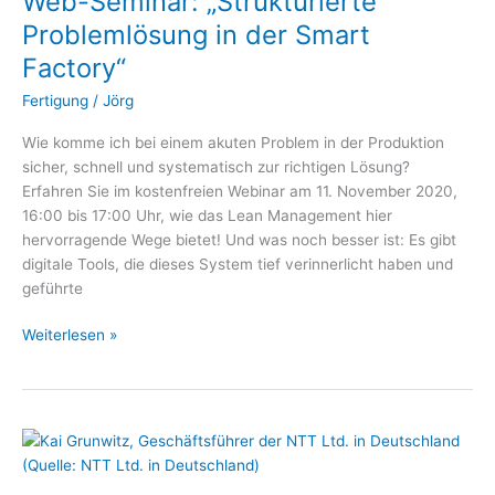
Web-Seminar: „Strukturierte
in
Problemlösung in der Smart
der
Factory“
Smart
Factory“
Fertigung
/
Jörg
Wie komme ich bei einem akuten Problem in der Produktion
sicher, schnell und systematisch zur richtigen Lösung?
Erfahren Sie im kostenfreien Webinar am 11. November 2020,
16:00 bis 17:00 Uhr, wie das Lean Management hier
hervorragende Wege bietet! Und was noch besser ist: Es gibt
digitale Tools, die dieses System tief verinnerlicht haben und
geführte
Weiterlesen »
E.ON
vertraut
auf