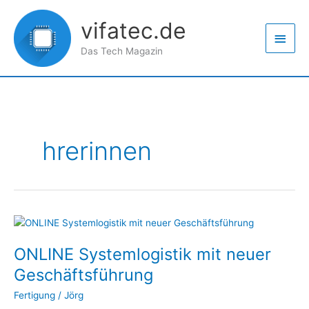
Zum
Haup
Inhalt
vifatec.de
springen
Das Tech Magazin
hrerinnen
ONLINE
Systemlogistik
ONLINE Systemlogistik mit neuer
mit
neuer
Geschäftsführung
Geschäftsführung
Fertigung
/
Jörg