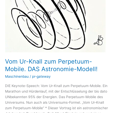
DAS
Astronomie-
Modell!
Vom Ur-Knall zum Perpetuum-
Mobile. DAS Astronomie-Modell!
Maschinenbau
/
pr-gateway
DIE Keynote-Speech: Vom Ur-Knall zum Perpetuum-Mobile. Ein
Marathon und Hürdenlauf, mit der Entschlüsselung der bis dato
UNbekannten 95% der Energien. Das Perpetuum-Mobile des
Universums. Nun auch als Universums-Formel. „Vom Ur-Knall
zum Perpetuum-Mobile“ * Dieser Vortrag ist ein astronomischer