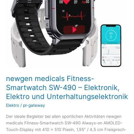
–
Elektronik,
Elektro
und
Unterhaltungselektronik
newgen medicals Fitness-
Smartwatch SW-490 – Elektronik,
Elektro und Unterhaltungselektronik
Elektro
/
pr-gateway
Der ideale Begleiter bei allen sportlichen Aktivitäten newgen
medicals Fitness-Smartwatch SW-490 Always-on AMOLED-
Touch-Display mit 410 x 510 Pixeln, 1,95″ / 4,5 cm Freisprech-