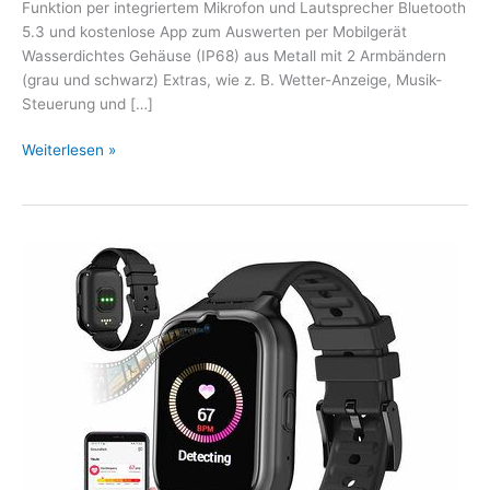
Funktion per integriertem Mikrofon und Lautsprecher Bluetooth
5.3 und kostenlose App zum Auswerten per Mobilgerät
Wasserdichtes Gehäuse (IP68) aus Metall mit 2 Armbändern
(grau und schwarz) Extras, wie z. B. Wetter-Anzeige, Musik-
Steuerung und […]
Weiterlesen »
simvalley
MOBILE
4G/LTE-
Senioren-
GPS-
Handy-
Uhr
PW-
520.gps
–