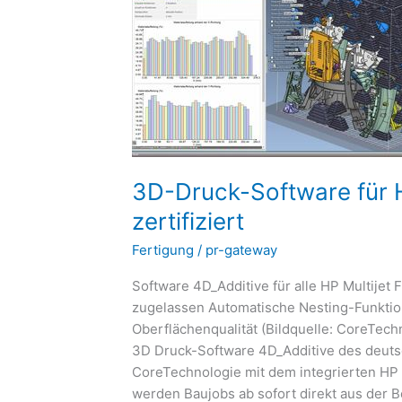
Software
für
HP
Jet
Fusion
Printer
zertifiziert
3D-Druck-Software für H
zertifiziert
Fertigung
/
pr-gateway
Software 4D_Additive für alle HP Multijet
zugelassen Automatische Nesting-Funktio
Oberflächenqualität (Bildquelle: CoreTe
3D Druck-Software 4D_Additive des deuts
CoreTechnologie mit dem integrierten HP 
werden Baujobs ab sofort direkt aus der 