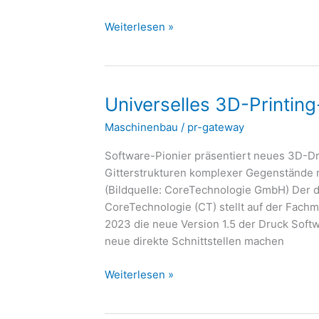
Weiterlesen »
Universelles
Universelles 3D-Printing-
3D-
Maschinenbau
/
pr-gateway
Printing-
Tool
Software-Pionier präsentiert neues 3D-D
für
Gitterstrukturen komplexer Gegenstände 
die
(Bildquelle: CoreTechnologie GmbH) Der d
additive
CoreTechnologie (CT) stellt auf der Fach
Fertigung
2023 die neue Version 1.5 der Druck Soft
neue direkte Schnittstellen machen
Weiterlesen »