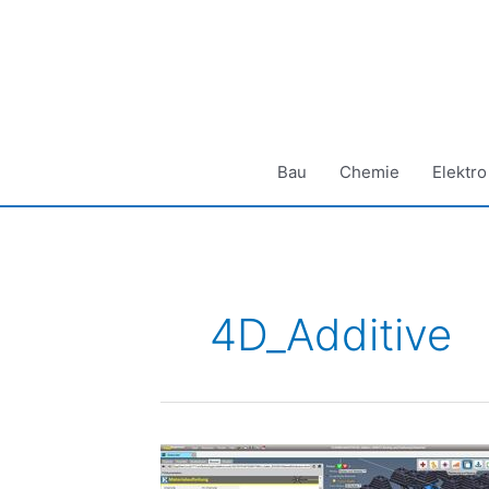
Zum
Inhalt
springen
Bau
Chemie
Elektro
4D_Additive
3D-
Druck-