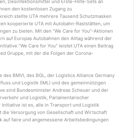
, Desinfektionsmittel und Erste-Hilfe-Sets an
 ihnen den kostenlosen Zugang zu
ankreich stellte UTA mehrere Tausend Schutzmasken
alien kooperierte UTA mit Autobahn-Raststätten, um
ngen zu bieten. Mit den “We Care for You”-Aktionen
rn auf Europas Autobahnen den Alltag während der
itiative “We Care for You” leistet UTA einen Beitrag
red Gruppe, mit der die Folgen der Corona-
ive des BMVI, des BGL, der Logistics Alliance Germany
alfluss und Logistik (IML) und des gemeinnützigen
tive sind Bundesminister Andreas Scheuer und der
rverkehr und Logistik, Parlamentarischer
Initiative ist es, alle in Transport und Logistik
t die Versorgung von Gesellschaft und Wirtschaft
Blick auf faire und angemessene Arbeitsbedingungen