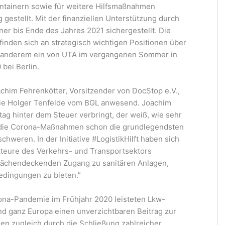
ontainern sowie für weitere Hilfsmaßnahmen
estellt. Mit der finanziellen Unterstützung durch
ner bis Ende des Jahres 2021 sichergestellt. Die
nden sich an strategisch wichtigen Positionen über
ter anderem ein von UTA im vergangenen Sommer in
bei Berlin.
him Fehrenkötter, Vorsitzender von DocStop e.V.,
ie Holger Tenfelde vom BGL anwesend. Joachim
tag hinter dem Steuer verbringt, der weiß, wie sehr
 die Corona-Maßnahmen schon die grundlegendsten
eren. In der Initiative #LogistikHilft haben sich
Akteure des Verkehrs- und Transportsektors
ächendeckenden Zugang zu sanitären Anlagen,
dingungen zu bieten.”
ona-Pandemie im Frühjahr 2020 leisteten Lkw-
nd ganz Europa einen unverzichtbaren Beitrag zur
n zugleich durch die Schließung zahlreicher