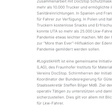
Zusammenarbeit mit DocStop Schutzmasken
mehr als 10.000 Trucker und ermöglichte
Sanitäreinrichtungen. In Spanien und Fr
für Fahrer zur Verfügung. In Polen und It
Truckern kostenlose Snacks und Erfrischu
konnte UTA so mehr als 25.000 Lkw-Fahre
Pandemie etwas leichter machen. Mit der In
zur “More than Ever”-Hilfsaktion der Eden
Pandemie gemildert werden sollen.
#LogistikHilft ist eine gemeinsame Initiat
(LAG), des Fraunhofer Instituts für Materi
Vereins DocStop. Schirmherren der Initia
Koordinator der Bundesregierung für Güte
Staatssekretär Steffen Bilger MdB. Ziel der 
operativ Tätigen zu unterstützen und dami
sicherzustellen. Dies gilt vor allem mit 
für Lkw-Fahrer.