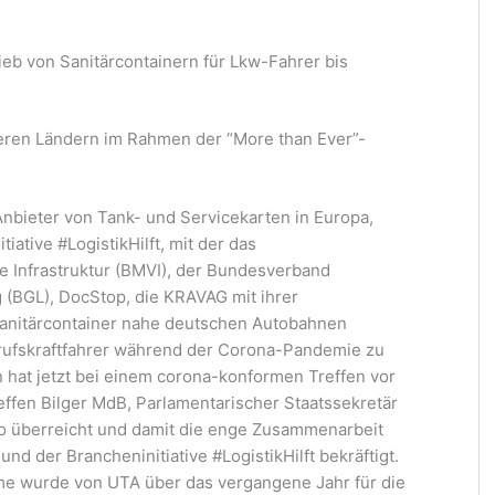
ieb von Sanitärcontainern für Lkw-Fahrer bis
teren Ländern im Rahmen der “More than Ever”-
Anbieter von Tank- und Servicekarten in Europa,
iative #LogistikHilft, mit der das
e Infrastruktur (BMVI), der Bundesverband
 (BGL), DocStop, die KRAVAG mit ihrer
anitärcontainer nahe deutschen Autobahnen
Berufskraftfahrer während der Corona-Pandemie zu
hat jetzt bei einem corona-konformen Treffen vor
fen Bilger MdB, Parlamentarischer Staatssekretär
o überreicht und damit die enge Zusammenarbeit
nd der Brancheninitiative #LogistikHilft bekräftigt.
e wurde von UTA über das vergangene Jahr für die