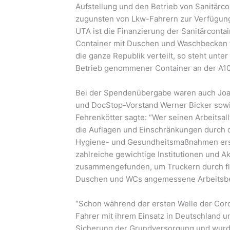
Aufstellung und den Betrieb von Sanitärc
zugunsten von Lkw-Fahrern zur Verfügung g
UTA ist die Finanzierung der Sanitärcontai
Container mit Duschen und Waschbecken fi
die ganze Republik verteilt, so steht un
Betrieb genommener Container an der A10 
Bei der Spendenübergabe waren auch Joac
und DocStop-Vorstand Werner Bicker sow
Fehrenkötter sagte: “Wer seinen Arbeitsall
die Auflagen und Einschränkungen durch
Hygiene- und Gesundheitsmaßnahmen erschw
zahlreiche gewichtige Institutionen und 
zusammengefunden, um Truckern durch fl
Duschen und WCs angemessene Arbeitsbe
“Schon während der ersten Welle der Cor
Fahrer mit ihrem Einsatz in Deutschland u
Sicherung der Grundversorgung und wurde