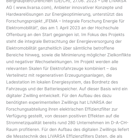
Berghaupten/Grenchen (DE/CH), 27.06. 2023 – Die LIVARSA
AG ( www.livarsa.com), Anbieter innovativer Konzepte und
Hardwarelösungen zur Energieoptimierung, unterstützt das
Forschungsprojekt „iFEMA – Integrale Forschung Energie für
Elektromobilität“, das am 1. April 2023 an der Hochschule
Offenburg an den Start gegangen ist. Im Fokus des Projekts
steht die integrale Betrachtung der Energieversorgung der
Elektromobilität ganzheitlich über sämtliche betroffene
Bereiche hinweg, sowie die Minimierung möglicher Zielkonflikte
und negativer Wechselwirkungen. Im Projekt werden alle
relevanten Skalen für Elektrofahrzeuge kombiniert – das
Verteilnetz mit regenerativen Erzeugungsanlagen, die
Ladestation im lokalen Energiesystem, das Bordnetz des
Fahrzeugs und der Batteriespeicher. Auf dieser Basis wird ein
digitaler Zwilling entwickelt. Für den Aufbau des dazu
benötigten experimentellen Zwillings hat LIVARSA der
Forschungsabteilung ihren elektrischen Effizienzfilter zur
Verfügung gestellt, von dessen positiven Effekten auf die
Stromnetzqualität bereits rund 280 Unternehmen im D-A-CH-
Raum profitieren. Für den Aufbau des digitalen Zwillings liefert
die Messtechnik des LIVARSA Effizienzfilters Daten, die als