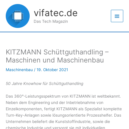
Zum
Haup
Inhalt
vifatec.de
springen
Das Tech Magazin
KITZMANN Schüttguthandling –
Maschinen und Maschinenbau
Maschinenbau
/
19. Oktober 2021
50 Jahre Knowhow für Schüttguthandling
Das 360°-Leistungsspektrum von KITZMANN ist weltbekannt.
Neben dem Engineering und der Inbetriebnahme von
Einzelkomponenten, fertigt KITZMANN als Spezialist komplette
Turn-Key-Anlagen sowie lösungsorientierte Prozesshelfer. Das
Unternehmen beliefert die Kunststoffindustrie, sowie die
chemische Industrie und versorgt sie mit individuellen