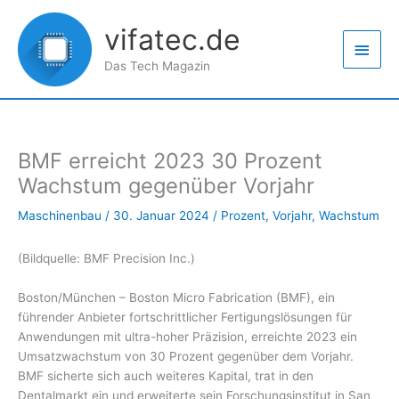
Zum
Haup
Inhalt
vifatec.de
springen
Das Tech Magazin
BMF erreicht 2023 30 Prozent
Wachstum gegenüber Vorjahr
Maschinenbau
/
30. Januar 2024
/
Prozent
,
Vorjahr
,
Wachstum
(Bildquelle: BMF Precision Inc.)
Boston/München – Boston Micro Fabrication (BMF), ein
führender Anbieter fortschrittlicher Fertigungslösungen für
Anwendungen mit ultra-hoher Präzision, erreichte 2023 ein
Umsatzwachstum von 30 Prozent gegenüber dem Vorjahr.
BMF sicherte sich auch weiteres Kapital, trat in den
Dentalmarkt ein und erweiterte sein Forschungsinstitut in San