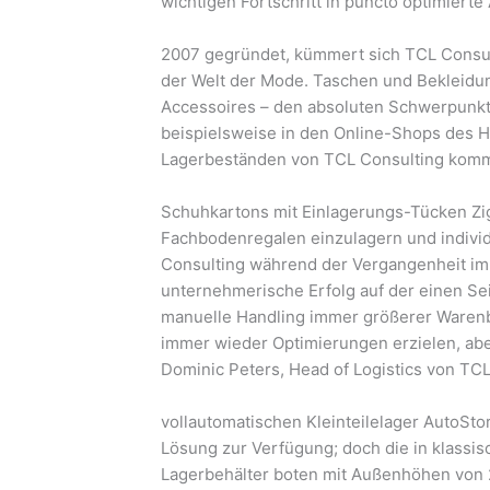
wichtigen Fortschritt in puncto optimierte
2007 gegründet, kümmert sich TCL Consul
der Welt der Mode. Taschen und Bekleidu
Accessoires – den absoluten Schwerpunkt
beispielsweise in den Online-Shops des H
Lagerbeständen von TCL Consulting kommis
Schuhkartons mit Einlagerungs-Tücken Zi
Fachbodenregalen einzulagern und individ
Consulting während der Vergangenheit im
unternehmerische Erfolg auf der einen Sei
manuelle Handling immer größerer Warenb
immer wieder Optimierungen erzielen, aber
Dominic Peters, Head of Logistics von TC
vollautomatischen Kleinteilelager AutoSto
Lösung zur Verfügung; doch die in klass
Lagerbehälter boten mit Außenhöhen von