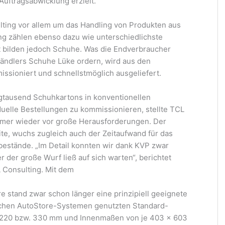
 Auftragsabwicklung erzielt.
ting vor allem um das Handling von Produkten aus
ng zählen ebenso dazu wie unterschiedlichste
 bilden jedoch Schuhe. Was die Endverbraucher
ändlers Schuhe Lüke ordern, wird aus den
sioniert und schnellstmöglich ausgeliefert.
gtausend Schuhkartons in konventionellen
uelle Bestellungen zu kommissionieren, stellte TCL
mer wieder vor große Herausforderungen. Der
te, wuchs zugleich auch der Zeitaufwand für das
estände. „Im Detail konnten wir dank KVP zwar
 der große Wurf ließ auf sich warten“, berichtet
L Consulting. Mit dem
re stand zwar schon länger eine prinzipiell geeignete
ischen AutoStore-Systemen genutzten Standard-
 220 bzw. 330 mm und Innenmaßen von je 403 x 603