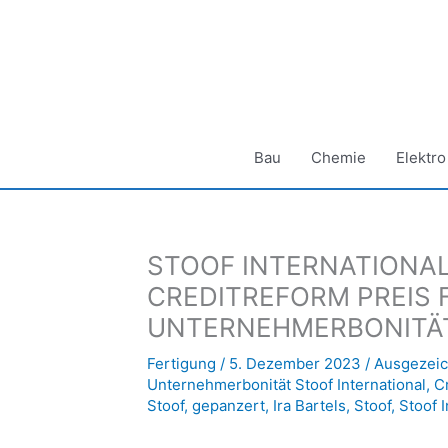
Zum
Inhalt
springen
Bau
Chemie
Elektro
STOOF INTERNATIONAL
CREDITREFORM PREIS 
UNTERNEHMERBONITÄ
Fertigung
/
5. Dezember 2023
/
Ausgezeic
Unternehmerbonität Stoof International
,
C
Stoof
,
gepanzert
,
Ira Bartels
,
Stoof
,
Stoof I