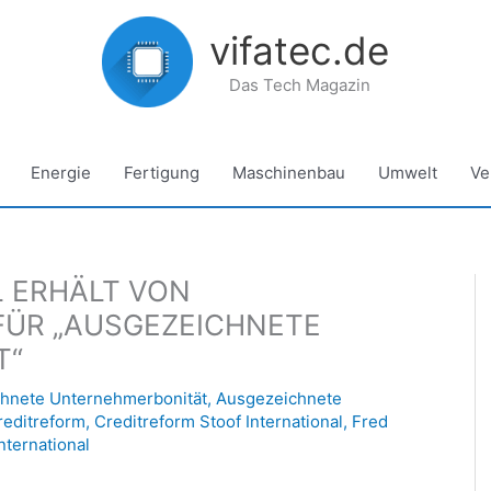
vifatec.de
Das Tech Magazin
Energie
Fertigung
Maschinenbau
Umwelt
Ve
 ERHÄLT VON
FÜR „AUSGEZEICHNETE
T“
hnete Unternehmerbonität
,
Ausgezeichnete
reditreform
,
Creditreform Stoof International
,
Fred
nternational