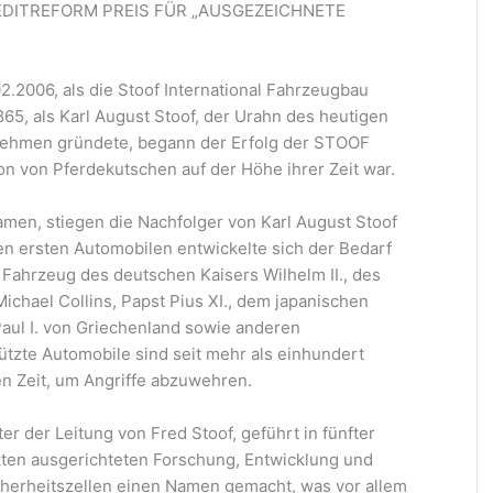
EDITREFORM PREIS FÜR „AUSGEZEICHNETE
2.2006, als die Stoof International Fahrzeugbau
65, als Karl August Stoof, der Urahn des heutigen
rnehmen gründete, begann der Erfolg der STOOF
 von Pferdekutschen auf der Höhe ihrer Zeit war.
amen, stiegen die Nachfolger von Karl August Stoof
en ersten Automobilen entwickelte sich der Bedarf
Fahrzeug des deutschen Kaisers Wilhelm II., des
Michael Collins, Papst Pius XI., dem japanischen
Paul I. von Griechenland sowie anderen
ützte Automobile sind seit mehr als einhundert
en Zeit, um Angriffe abzuwehren.
er der Leitung von Fred Stoof, geführt in fünfter
kten ausgerichteten Forschung, Entwicklung und
herheitszellen einen Namen gemacht, was vor allem