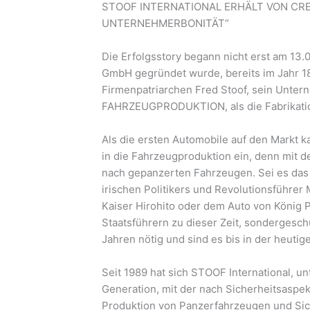
STOOF INTERNATIONAL ERHÄLT VON CR
UNTERNEHMERBONITÄT“
Die Erfolgsstory begann nicht erst am 13.0
GmbH gegründet wurde, bereits im Jahr 18
Firmenpatriarchen Fred Stoof, sein Unte
FAHRZEUGPRODUKTION, als die Fabrikation
Als die ersten Automobile auf den Markt k
in die Fahrzeugproduktion ein, denn mit d
nach gepanzerten Fahrzeugen. Sei es das 
irischen Politikers und Revolutionsführer 
Kaiser Hirohito oder dem Auto von König 
Staatsführern zu dieser Zeit, sondergesch
Jahren nötig und sind es bis in der heutig
Seit 1989 hat sich STOOF International, unt
Generation, mit der nach Sicherheitsaspe
Produktion von Panzerfahrzeugen und Sic