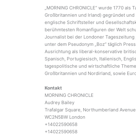
„MORNING CHRONICLE“ wurde 1770 als Tag
Großbritannien und Irland) gegründet und
englische Schriftsteller und Gesellschaftsk
berühmtesten Romanfiguren der Welt schuf,
Journalist bei der Londoner Tageszeitun
unter dem Pseudonym „Boz“ täglich Press
Ausrichtung als liberal-konservative briti
Spanisch, Portugiesisch, Italienisch, Engl
tagespolitische und wirtschaftliche Them
Großbritannien und Nordirland, sowie Eur
Kontakt
MORNING CHRONICLE
Audrey Bailey
Trafalgar Square, Northumberland Avenue
WC2N5BW London
+14022590658
+14022590658