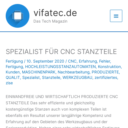
Zum
Haup
Inhalt
vifatec.de
springen
Das Tech Magazin
SPEZIALIST FÜR CNC STANZTEILE
Fertigung
/
10. September 2020
/
CNC
,
Erfahrung
,
Fehler
,
Fertigung
,
HOCHLEISTUNGSSTANZAUTOMATEN
,
Konstruktion
,
Kunden
,
MASCHINENPARK
,
Nachbearbeitung
,
PRODUZIERTE
,
QUALIT
,
Spezialist
,
Stanzteile
,
WERKZEUGBAU
,
zertifiziertes
,
zise
EINWANDFREIE UND WIRTSCHAFTLICH PRODUZIERTE CNC
STANZTEILE Das sehr effiziente und gleichzeitig
kostengünstige Stanzen auch von komplexen Teilen ist
ebenfalls ein Resultat unserer langjährige Kompetenz und
Erfahrung auf den Gebieten des Werkzeugbaus und der