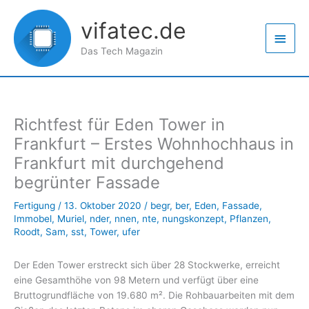
Zum
Haup
Inhalt
vifatec.de
springen
Das Tech Magazin
Richtfest für Eden Tower in
Frankfurt – Erstes Wohnhochhaus in
Frankfurt mit durchgehend
begrünter Fassade
Fertigung
/
13. Oktober 2020
/
begr
,
ber
,
Eden
,
Fassade
,
Immobel
,
Muriel
,
nder
,
nnen
,
nte
,
nungskonzept
,
Pflanzen
,
Roodt
,
Sam
,
sst
,
Tower
,
ufer
Der Eden Tower erstreckt sich über 28 Stockwerke, erreicht
eine Gesamthöhe von 98 Metern und verfügt über eine
Bruttogrundfläche von 19.680 m². Die Rohbauarbeiten mit dem